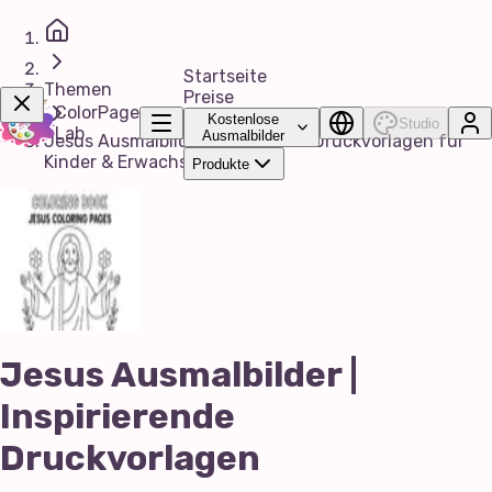
Startseite
Themen
Preise
ColorPage
Kostenlose
Studio
Lab
Ausmalbilder
Jesus Ausmalbilder | Kostenlose Druckvorlagen für
Kinder & Erwachsene
Produkte
Jetzt Sichern!
Jesus Ausmalbilder |
Inspirierende
Druckvorlagen