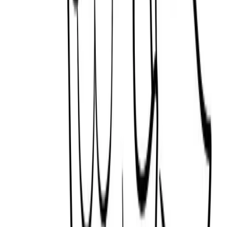
Русалочки раскраски с крупным планом милой русалки
созданы специально для детей младшего возраста.
Простые линии и большие области делают их
идеальными для малышей от 3 лет. Старшие дети также
могут с удовольствием раскрашивать такие
изображения. Эти раскраски помогают развивать
творческие способности с раннего возраста.
Можно ли распечатать раскраску и использовать
несколько раз?
Да, все русалочки раскраски отлично подходят для
печати. Вы можете распечатать страницу столько раз,
сколько нужно, для индивидуальных или групповых
занятий. Используйте их дома, в школе или в детском
саду. Это удобно и экономично для творческого досуга.
Чем отличаются эти раскраски от других?