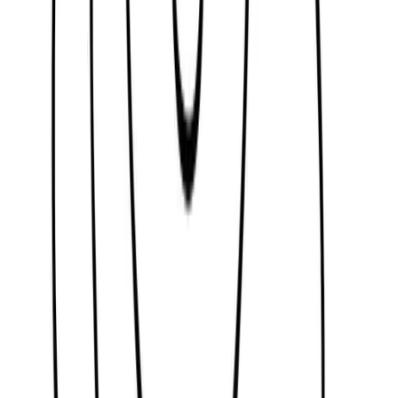
Русалка раскраска — страницы для детей
296
Сложность
: