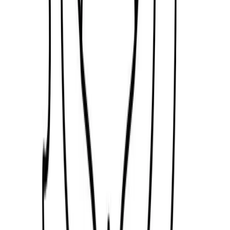
Раскраски с русалками — Простая малышка-
русалка
281
Сложность
:
Преобразователь фото в
линейный рисунок
Преобразуйте свои фотографии в красивые линейные
рисунки с помощью нашего инструмента на базе ИИ.
Идеально для создания персональных раскрасок из
ваших любимых изображений.
Попробовать преобразование