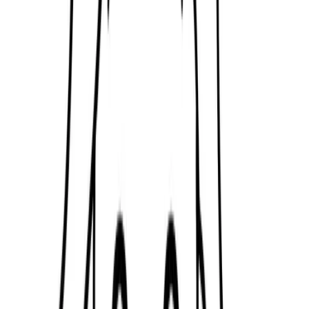
Русалка раскраски — Семья русалок под
водой
302
Сложность
: