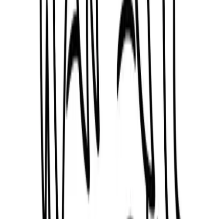
难度
:
Kpop Demon Hunters 涂色页