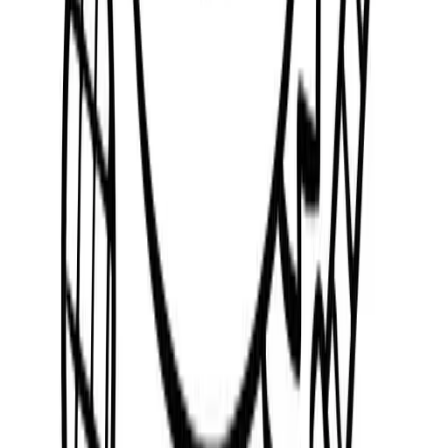
Kpop Demon Hunters 涂色页
362
难度
: