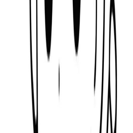
374
难度
: