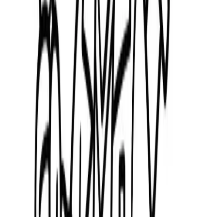
Kpop Demon Hunters 涂色页
357
难度
:
图片转线稿转换器
使用我们的 AI 工具将照片转换为精美线稿。非常适合将喜欢的
图像制作成定制涂色页。
试试图片转线稿