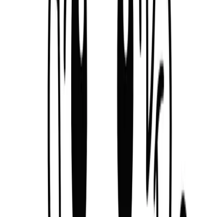
375
难度
:
Kpop Demon Hunters 涂色页