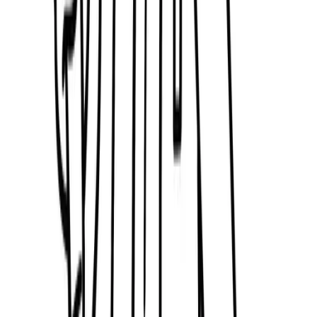
文字转线稿转换器
使用我们的 AI 工具将文本转换为精美线稿。非常适合将文字描
述制作成定制涂色页。
试试文字转线稿
"
可爱的小猫在玩毛线
"