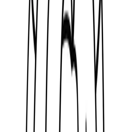
Kpop Demon Hunters 涂色页
407
难度
: