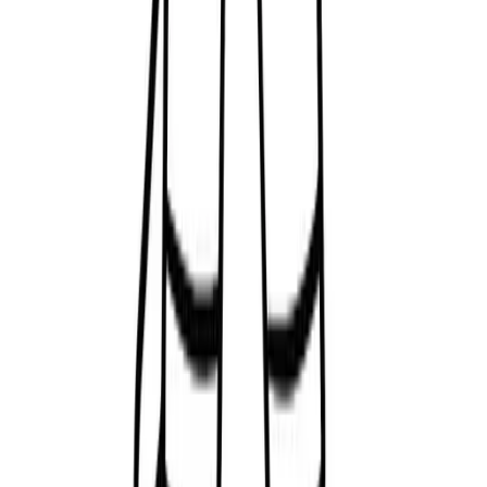
家长或老师如何使用这些涂色页？
家长可以在家庭亲子时间使用Kpop Demon Hunters 涂色页，
增进亲子互动。老师也可在美术课或课余活动中发放，培养孩子
们的专注力和创造力。每张涂色页都能带来Kpop Demon
Hunters主题的新鲜体验。
公司
关于我们
联系我们
价格
社区
资源
条款和条件
隐私政策
退款政策
热门填色页
独角兽涂色页
好奇乔治涂色页