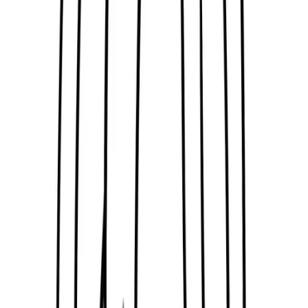
Kpop Demon Hunters涂色页
403
难度
: