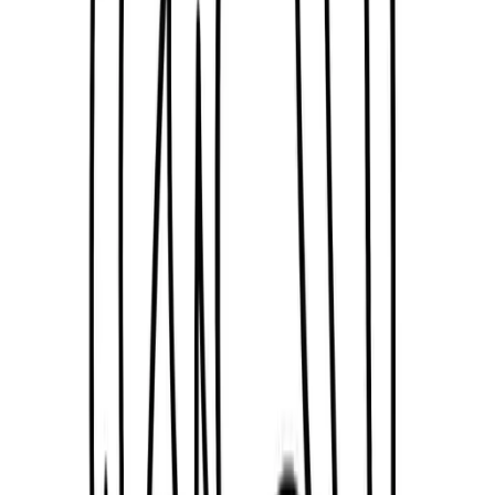
Kpop Demon Hunters 涂色页
382