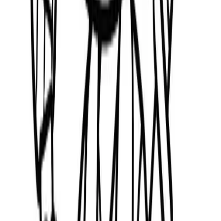
Kpop Demon Hunters 涂色页
359
难度
: