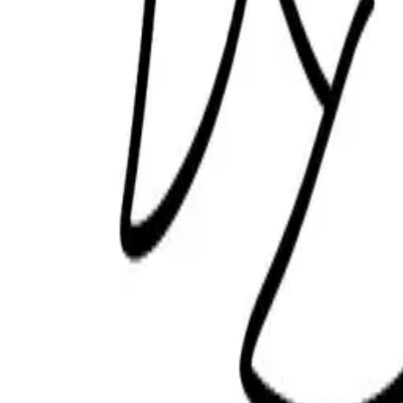
難度
:
鯊魚涂色頁|鯊魚家族海洋主題兒童涂色圖