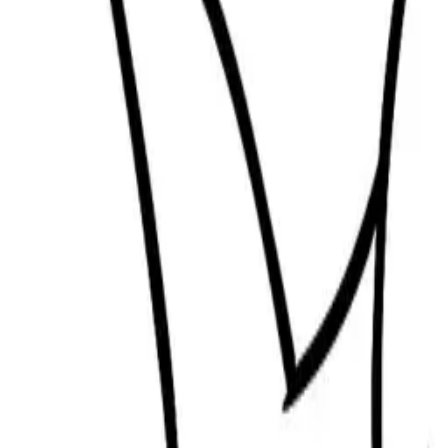
鯊魚涂色頁|可愛微笑鯊魚水下簡單線稿
60
難度
: