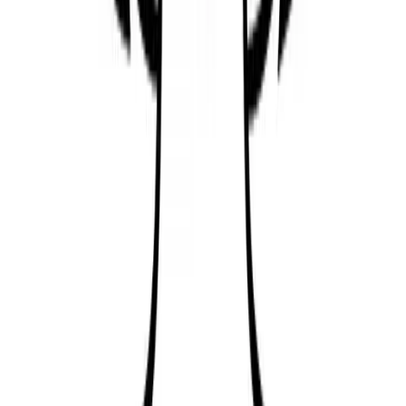
特點
探索我們著色頁平台的強大功能，包括容易上手的著色頁生成
器、可自訂的範本，以及能產生高品質封閉區域線稿、適合列印
與線上著色的先進 AI 著色頁生成器。非常適合教育工作者、家
長與創作者使用的即用著色內容。
專為幼兒設計的女孩涂色頁
這款女孩涂色頁以簡單笑臉女孩為主題，封閉區域大，線條粗且