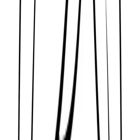
37
難度
: