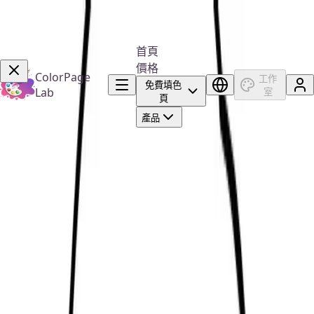
首頁
主題
價格
ColorPage
工作
免費填色
Lab
室
女孩涂色页 | 可打印女孩主题填色书，适合各年齡層
頁
產品
立即購買！
女孩涂色頁｜簡單笑臉女孩適合幼兒
女孩涂色頁|簡單笑臉女孩適合
幼兒
女孩涂色頁專為幼兒設計，大面積封閉區域易於上色，適合打
印，讓孩子輕鬆體驗快樂涂色時光。
難度
: