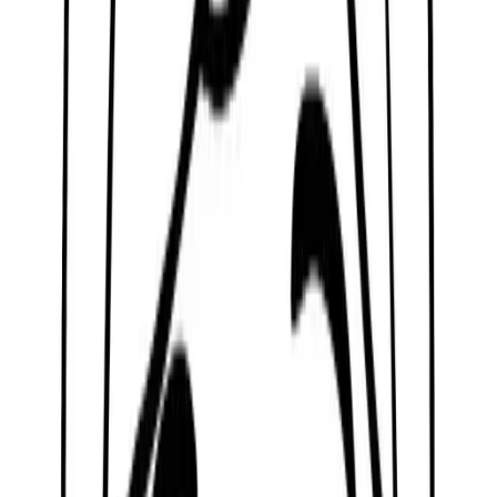
女孩涂色页|女生野餐场景成人填色打印页
36
難度
: