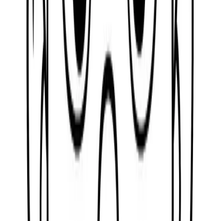
女孩涂色頁|女生跳繩主題線稿適合青少年打印
29
難度
: