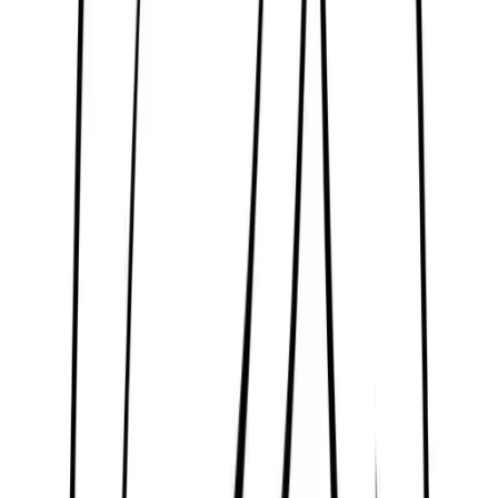
43
難度
:
女孩涂色页|閱讀書籍主題線稿可列印