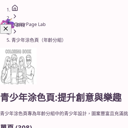
ColorPage Lab
年齡段
青少年涂色頁（年齡分組）
立即購買！
青少年涂色頁:提升創意與樂趣
青少年涂色頁專為年齡分組中的青少年設計，圖案豐富且充滿挑
單頁
(
308
)