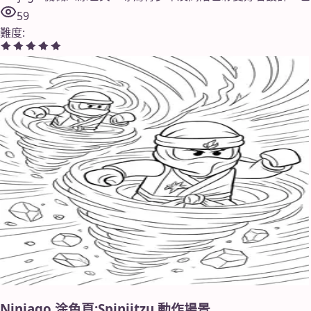
59
難度
:
Ninjago 涂色頁:Spinjitzu 動作場景