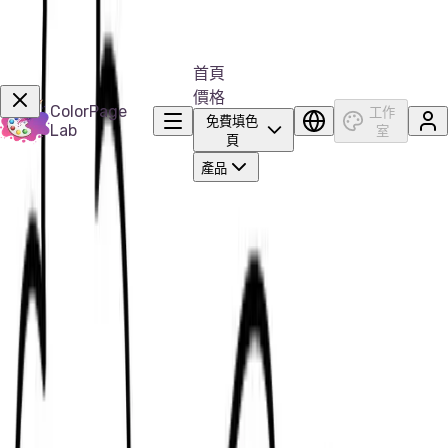
首頁
主題
價格
ColorPage
工作
免費填色
Lab
室
兔子涂色页 | 可打印动物主题涂色书合集
頁
產品
立即購買！
跳躍兔子涂色頁｜可打印兒童專屬線稿
跳躍兔子涂色頁|可打印兒童專
屬線稿
跳躍兔子涂色頁，專為兒童設計，簡單線條易於上色，適合6至
12歲小朋友打印使用。
難度
: