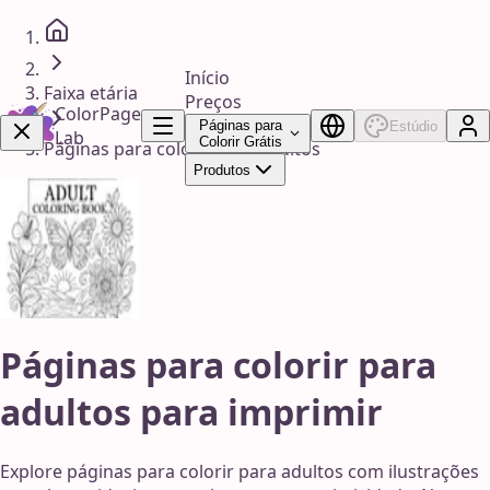
Início
Faixa etária
Preços
ColorPage
Páginas para
Estúdio
Lab
Colorir Grátis
Páginas para colorir para adultos
Produtos
Garanta Agora!
Páginas para colorir para
adultos para imprimir
Explore páginas para colorir para adultos com ilustrações