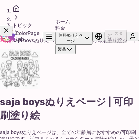
ホーム
トピック
料金
ColorPage
スタ
無料ぬりえペ
Lab
ジオ
saja boysぬりえページ | 子ども向け可印刷塗り絵シート
ージ
製品
今すぐ購入！
saja boysぬりえページ | 可印
刷塗り絵
saja boysぬりえページは、全ての年齢層におすすめの可印刷
塗り絵です。活気あふれるキャラクターと冒険が楽しめ、子ど