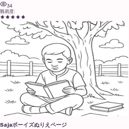
34
難易度
:
Sajaボーイズぬりえページ