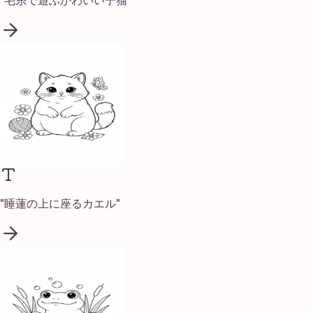
"
毛糸で遊ぶかわいい子猫
"
"
睡蓮の上に座るカエル
"