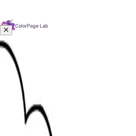
トピック
ColorPage Lab
LEGOぬりえページ | 印刷可能な楽しいレゴ塗り絵シート
今すぐ購入！
LEGOぬりえページ｜ファミリーハウス
LEGOぬりえページ|ファミリ
LEGOぬりえページで、ミニフィギュアがいるファミリーハ
難易度
:
60
回閲覧
1
回ダウンロード