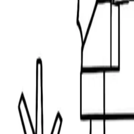
LEGOぬりえページ|レゴミニフィギュアの顔ぬりえ
69
難易度
: