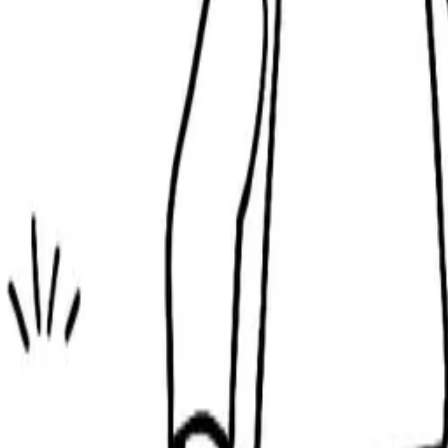
難易度
:
LEGOロボットぬりえページ