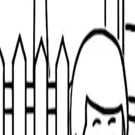
LEGOぬりえページ:シンプルなレゴブロック
59
難易度
: