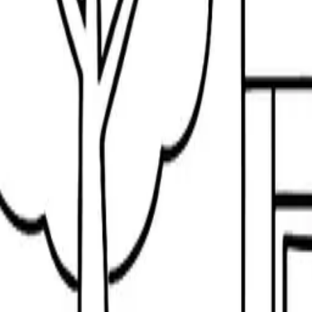
LEGOぬりえページ:ポリスカー
62
難易度
: