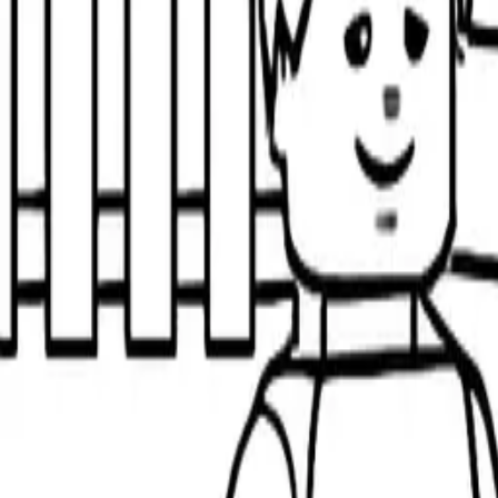
LEGOぬりえページ:スペースシャトル発射シーン
58