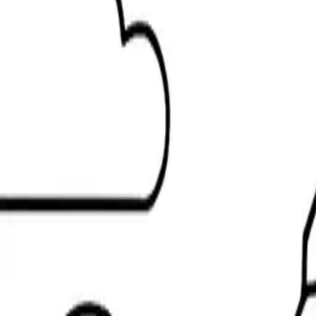
カテゴリー
年齢層
:
子供向けぬりえページ（age-group）
テキスト→線画
オンライン塗り絵
PNGをダウンロード
PDFをダウンロード
保存
共有
関連ページ
view all