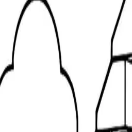
LEGOぬりえページ|ベースプレート上の2体のレゴ
76
難易度
: