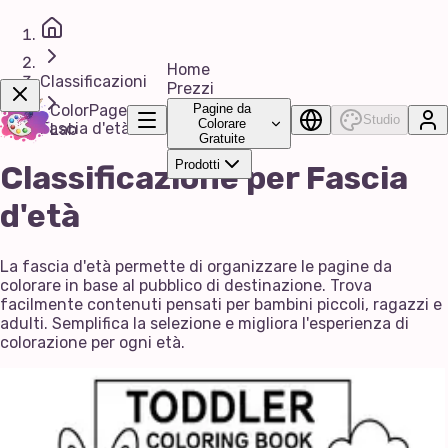
Home
Classificazioni
Prezzi
ColorPage
Pagine da
Studio
Colorare
Fascia d'età
Lab
Gratuite
Prodotti
Classificazione per Fascia
Acquista Ora!
d'età
La fascia d'età permette di organizzare le pagine da
colorare in base al pubblico di destinazione. Trova
facilmente contenuti pensati per bambini piccoli, ragazzi e
adulti. Semplifica la selezione e migliora l'esperienza di
colorazione per ogni età.