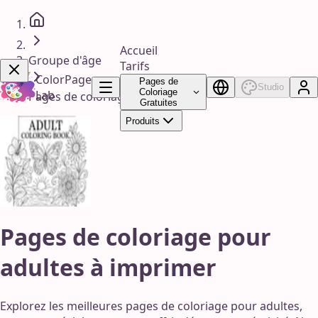
Accueil
Groupe d'âge
Tarifs
ColorPage
Pages de
Studio
Coloriage
Lab
Pages de coloriage pour adultes
Gratuites
Profitez-en !
Produits
Pages de coloriage pour
adultes à imprimer
Explorez les meilleures pages de coloriage pour adultes,