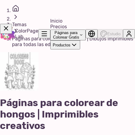
Inicio
Temas
Precios
ColorPage
Páginas para
Estudio
Lab
Colorear Gratis
Páginas para colorear de hongos | Dibujos imprimibles
para todas las edades
Productos
¡Consíguelo Ya!
Páginas para colorear de
hongos | Imprimibles
creativos