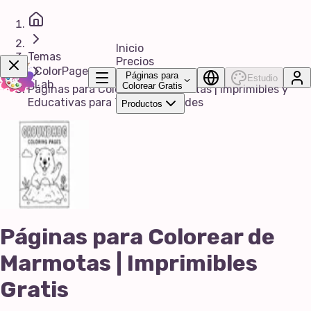
Inicio
Temas
Precios
ColorPage
Páginas para
Estudio
Lab
Colorear Gratis
Páginas para Colorear de Marmotas | Imprimibles y
Educativas para Todas las Edades
Productos
¡Consíguelo Ya!
Páginas para Colorear de
Marmotas | Imprimibles
Gratis