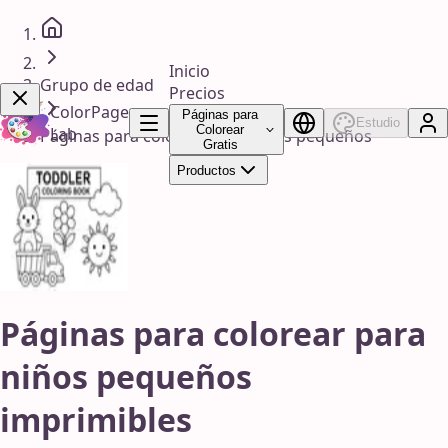
Inicio
Grupo de edad
Precios
ColorPage
Páginas para
Estudio
Colorear
Lab
Páginas para colorear para niños pequeños
Gratis
¡Consíguelo Ya!
Productos
Páginas para colorear para
niños pequeños
imprimibles