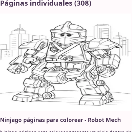
Páginas individuales
(
308
)
Ninjago páginas para colorear - Robot Mech