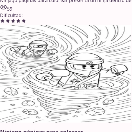
Ninjago páginas para colorear presenta un ninja dentro de 
59
Dificultad
:
Ninjago páginas para colorear