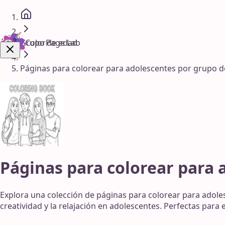
Grupo de edad
ColorPage Lab
Páginas para colorear para adolescentes por grupo 
¡Consíguelo Ya!
Páginas para colorear para 
Explora una colección de páginas para colorear para adole
creatividad y la relajación en adolescentes. Perfectas para