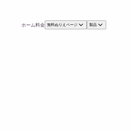
ホーム
料金
無料ぬりえページ
製品
えページ - 子ども向け印刷用シート
— 塗り絵ページ
太い閉じた輪郭と大きな塗り面を備えており、子どもと大人の双